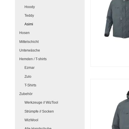
Hoody
Teddy
Asimi
Hosen
Mittelschicht
Unterwäsche
Hemden / T-shirts
Ezmar
Zulo
T-Shirts
Zubehör
Werkzeuge // WizTool
Strümpfe // Socken
WizWool
Alle Handschuhe